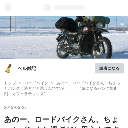
ベル雑記
読者になる
トップ
>
ロードバイク
>
あのー、ロードバイクさん、ちょっ
とパンクし過ぎだと思うんですが・・・ ”気になるパンク防止
剤 カフェラテックス”
2015
-
05
-
22
あのー、ロードバイクさん、ちょ